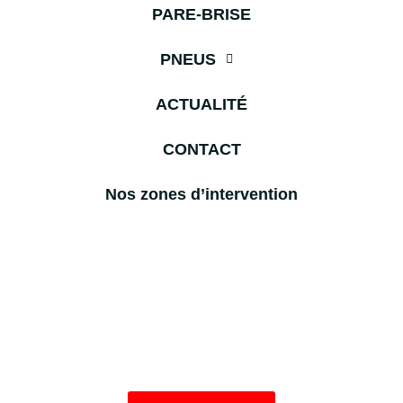
PARE-BRISE
PNEUS
ACTUALITÉ
CONTACT
Nos zones d’intervention
Les horaires
Du lundi au samedi :
9h00 – 12h30 /
14h00 – 18h30
avec ou sans Rendez-Vous