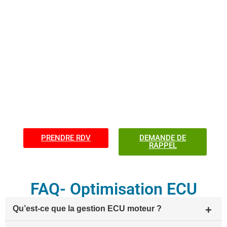
solutions génériques
Respect de la fiabilité moteur
Transparence et accompagnement client
Résultats mesurables et durables
Faites confiance à Mecatronic Defapage pour la gestion
ECU de votre moteur et profitez d’un meilleur
rapport
qualité-prix
!
PRENDRE RDV
DEMANDE DE
RAPPEL
FAQ- Optimisation ECU
Qu’est-ce que la gestion ECU moteur ?