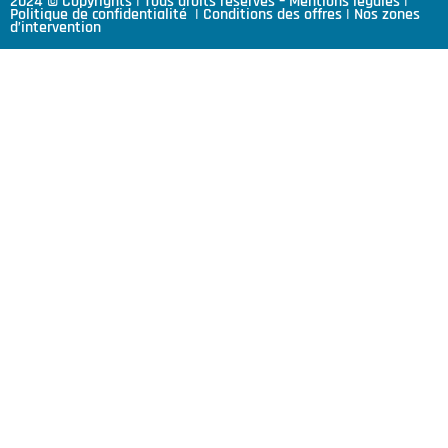
2024 © Copyrights | Tous droits réservés –
Mentions légales
|
Politique de confidentialité
|
Conditions des offres
|
Nos zones
d’intervention