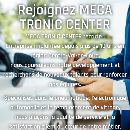
Rejoignez MECA
TRONIC CENTER
MECA TRONIC CENTER recrute !
Entreprise implantée depuis plus de 10 ans en
région Centre-Val-de-Loire,
nous poursuivons notre développement et
recherchons de nouveaux talents pour renforcer
nos équipes.
Spécialisés dans le pneumatique, l’électronique
automobile et le remplacement de vitrage,
nous plaçons la qualité de service et la
satisfaction client au cœur de notre métier.