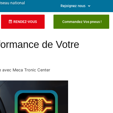
éseau national
Rejoignez nous
RENDEZ-VOUS
Commandez Vos pneus !
rformance de Votre
e avec Meca Tronic Center