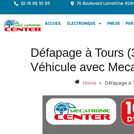
02 18 88 92 85
76 Boulevard Lamartine 454
ACCUEIL
ELECTRONIQUE
PNEUS
PAR
Défapage à Tours (
Véhicule avec Meca
Home
»
Défapage à T