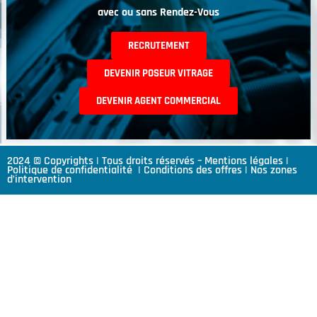
avec ou sans Rendez-Vous
RECRUTEMENT
DEVENIR POSEUR VITRAGE
DEVENIR AGENT COMMERCIAL
2024 © Copyrights | Tous droits réservés –
Mentions légales
|
Politique de confidentialité
|
Conditions des offres
|
Nos zones
d’intervention