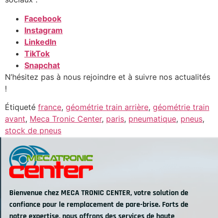
Facebook
Instagram
LinkedIn
TikTok
Snapchat
N’hésitez pas à nous rejoindre et à suivre nos actualités
!
Étiqueté
france
,
géométrie train arrière
,
géométrie train
avant
,
Meca Tronic Center
,
paris
,
pneumatique
,
pneus
,
stock de pneus
Bienvenue chez MECA TRONIC CENTER, votre solution de
confiance pour le remplacement de pare-brise. Forts de
notre expertise, nous offrons des services de haute