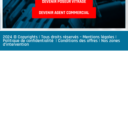
DEVENIR POSEUR VITRAGE
DEVENIR AGENT COMMERCIAL
2024 © Copyrights | Tous droits réservés –
Mentions légales
|
Politique de confidentialité
|
Conditions des offres
|
Nos zones
d’intervention