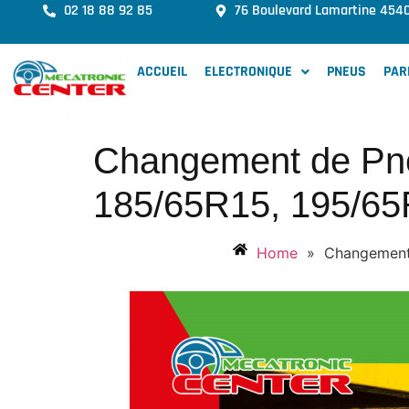
02 18 88 92 85
76 Boulevard Lamartine 454
ACCUEIL
ELECTRONIQUE
PNEUS
PAR
Changement de Pne
185/65R15, 195/65
Home
»
Changement 