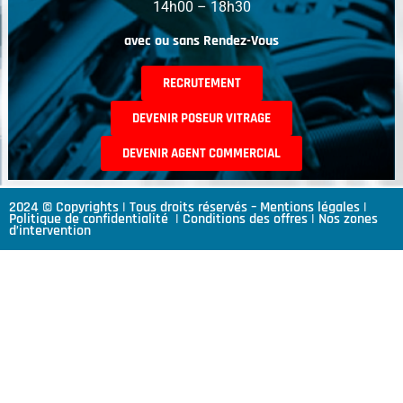
14h00 – 18h30
avec ou sans Rendez-Vous
RECRUTEMENT
DEVENIR POSEUR VITRAGE
DEVENIR AGENT COMMERCIAL
2024 © Copyrights | Tous droits réservés –
Mentions légales
|
Politique de confidentialité
|
Conditions des offres
|
Nos zones
d’intervention