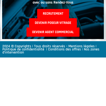
avec ou sans Rendez-Vous
RECRUTEMENT
DEVENIR POSEUR VITRAGE
DEVENIR AGENT COMMERCIAL
2024 © Copyrights | Tous droits réservés –
Mentions légales
|
Politique de confidentialité
|
Conditions des offres
|
Nos zones
d’intervention