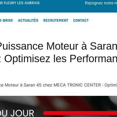
00 FLEURY LES AUBRAIS
Rejoignez notre r
E-BRISE
ACTUALITÉS
RECRUTEMENT
CONTACT
uissance Moteur à Sara
ptimisez les Performan
e Moteur à Saran 45 chez MECA TRONIC CENTER : Optimis