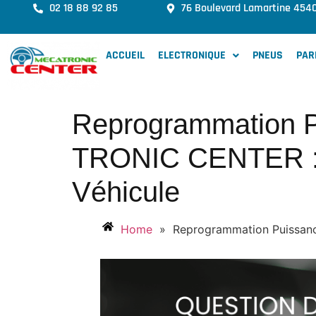
02 18 88 92 85
76 Boulevard Lamartine 454
ACCUEIL
ELECTRONIQUE
PNEUS
PAR
Reprogrammation P
TRONIC CENTER : O
Véhicule
Home
»
Reprogrammation Puissanc