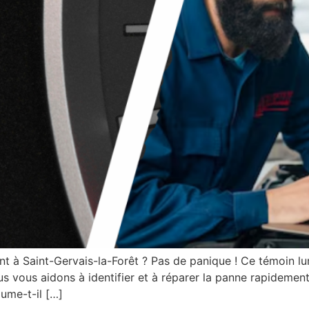
nt à Saint-Gervais-la-Forêt ? Pas de panique ! Ce témoin l
us vous aidons à identifier et à réparer la panne rapideme
lume-t-il […]