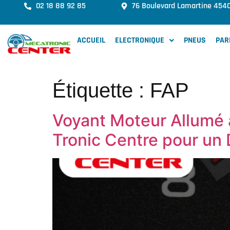
02 18 88 92 85
76 Boulevard Lamartine 454
ACCUEIL
ELECTRONIQUE
PNEUS
PAR
Étiquette :
FAP
Voyant Moteur Allumé à
Tronic Centre pour un 