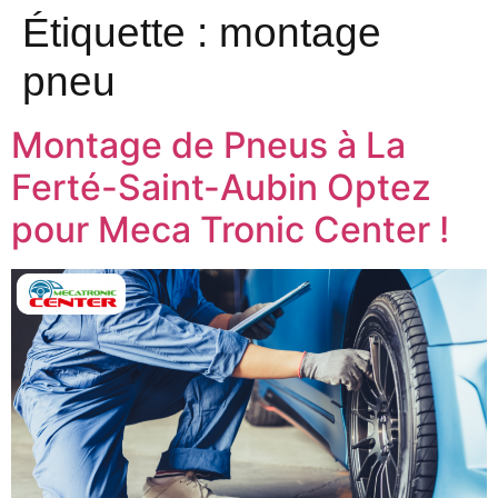
Étiquette :
montage
pneu
Montage de Pneus à La
Ferté-Saint-Aubin Optez
pour Meca Tronic Center !