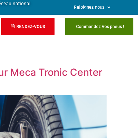
éseau national
Rejoignez nous
RENDEZ-VOUS
Commandez Vos pneus !
ur Meca Tronic Center