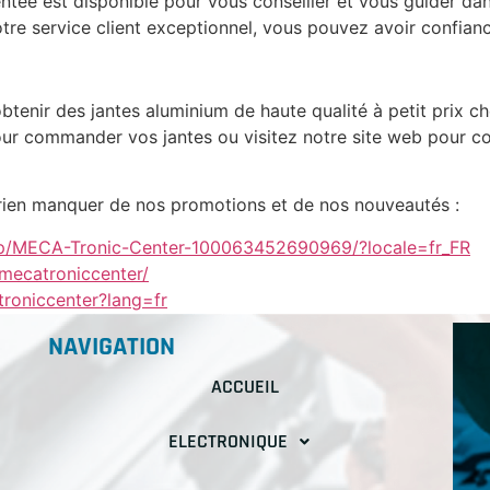
ntée est disponible pour vous conseiller et vous guider dan
otre service client exceptionnel, vous pouvez avoir confian
btenir des jantes aluminium de haute qualité à petit prix
r commander vos jantes ou visitez notre site web pour con
 rien manquer de nos promotions et de nos nouveautés :
p/MECA-Tronic-Center-100063452690969/?locale=fr_FR
mecatroniccenter/
roniccenter?lang=fr
NAVIGATION
ACCUEIL
ELECTRONIQUE