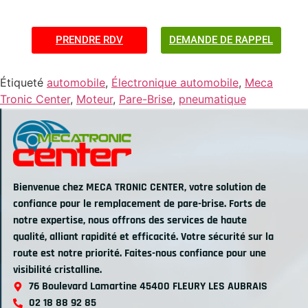
aux carburants fossiles, notamment grâce à son
origine végétale.
PRENDRE RDV
DEMANDE DE RAPPEL
Étiqueté
automobile
,
Électronique automobile
,
Meca
Tronic Center
,
Moteur
,
Pare-Brise
,
pneumatique
Bienvenue chez MECA TRONIC CENTER, votre solution de
confiance pour le remplacement de pare-brise. Forts de
notre expertise, nous offrons des services de haute
qualité, alliant rapidité et efficacité. Votre sécurité sur la
route est notre priorité. Faites-nous confiance pour une
visibilité cristalline.
76 Boulevard Lamartine 45400 FLEURY LES AUBRAIS
02 18 88 92 85