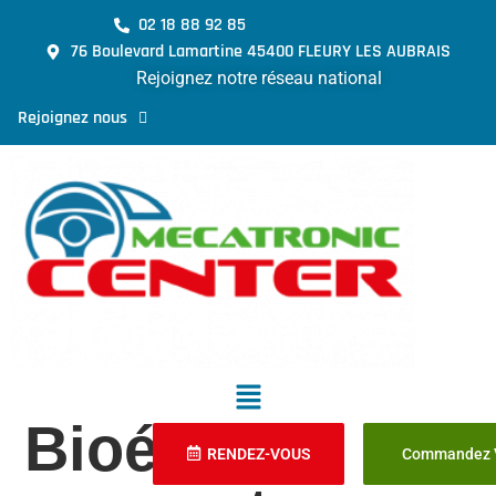
02 18 88 92 85
76 Boulevard Lamartine 45400 FLEURY LES AUBRAIS
Rejoignez notre réseau national
Rejoignez nous
Bioéthanol E85
RENDEZ-VOUS
Commandez V